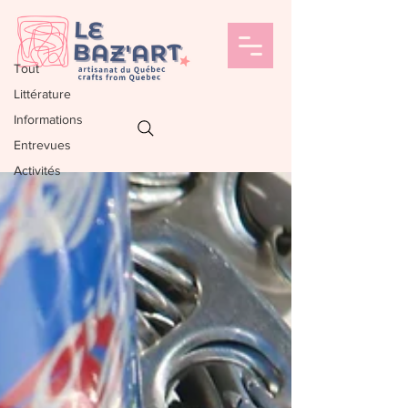
Entrevues
BLOG
Tout
Littérature
Entrevues
Informations
Entrevues
Activités