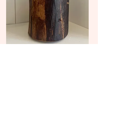
Coordonnées
39 rue Dalhousie, G1K8R8
Ville de Québec
(418) 271-1254
informationslebazart@gmail.com