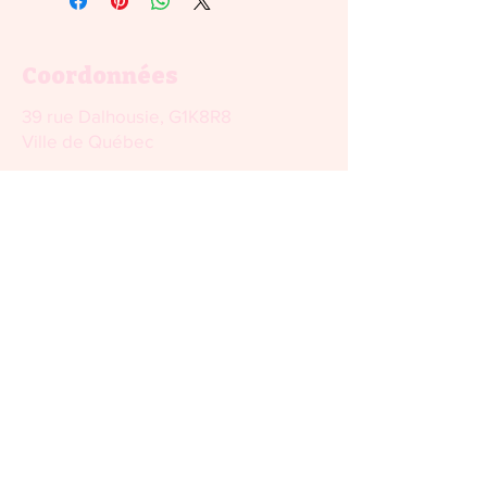
Coordonnées
39 rue Dalhousie, G1K8R8
Ville de Québec
(418) 271-1254
informationslebazart@gmail.com