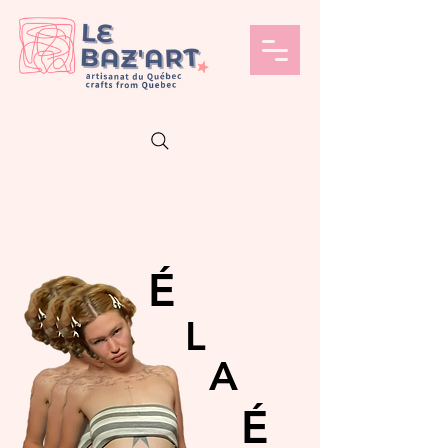
É
L
A
É